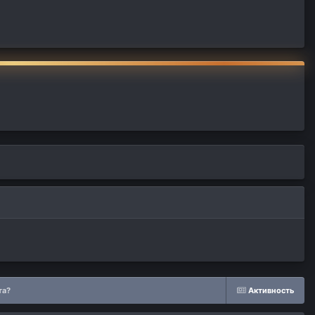
та?
Активность