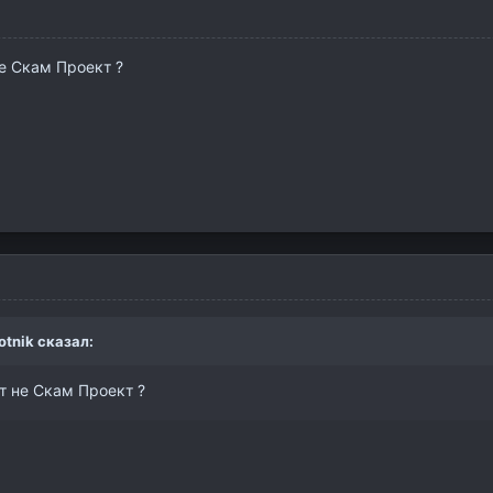
не Скам Проект ?
otnik сказал:
йт не Скам Проект ?