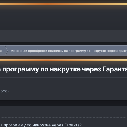
сы
Можно ли приобрести подписку на программу по накрутке через Гаран
 программу по накрутке через Гарант
просы
а программу по накрутке через Гаранта?