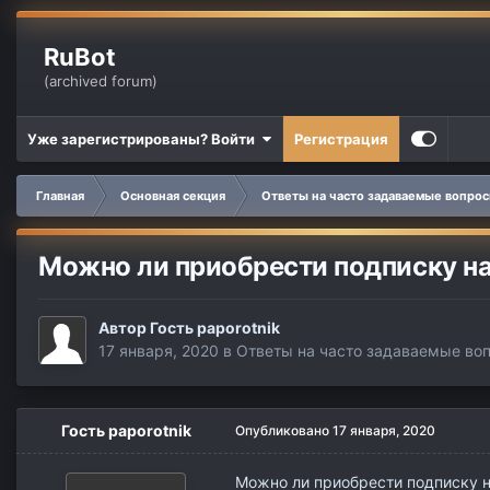
RuBot
(archived forum)
Уже зарегистрированы? Войти
Регистрация
Главная
Основная секция
Ответы на часто задаваемые вопро
Можно ли приобрести подписку на
Автор Гость paporotnik
17 января, 2020
в
Ответы на часто задаваемые во
Гость paporotnik
Опубликовано
17 января, 2020
Можно ли приобрести подписку н