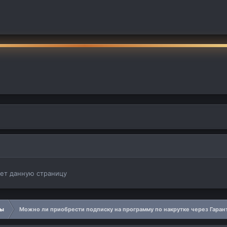
ает данную страницу
сы
Можно ли приобрести подписку на программу по накрутке через Гаран