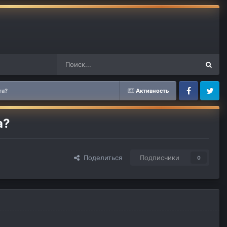
та?
Активность
Facebook
Twitter
а?
Поделиться
Подписчики
0